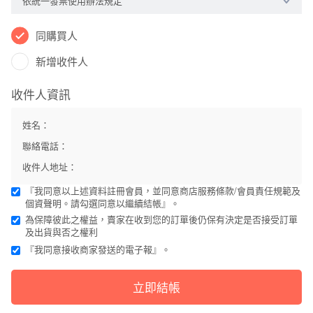
依統一發票使用辦法規定
同購買人
新增收件人
收件人資訊
姓名：
聯絡電話：
收件人地址：
『我同意以上述資料註冊會員，並同意
商店服務條款
/
會員責任規範及
個資聲明
。請勾選同意以繼續結帳』。
姓名
為保障彼此之權益，賣家在收到您的訂單後仍保有決定是否接受訂單
及出貨與否之權利
『我同意接收商家發送的電子報』。
聯絡電話
立即結帳