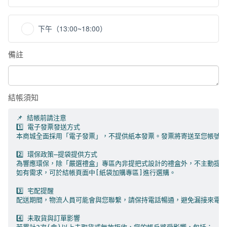
下午（13:00~18:00）
備註
結帳須知
📌 結帳前請注意

1️⃣ 電子發票發送方式

本商城全面採用「電子發票」，不提供紙本發票。發票將寄送至您帳號綁定的 
2️⃣ 環保政策—提袋提供方式

為響應環保，除「嚴選禮盒」專區內非提把式設計的禮盒外，不主動提供提
如有需求，可於結帳頁面中[紙袋加購專區]進行選購。

3️⃣ 宅配提醒

配送期間，物流人員可能會與您聯繫，請保持電話暢通，避免漏接來電影響配
4️⃣ 未取貨與訂單影響
