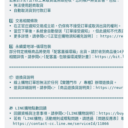
若累計2次(含)以上未取貨或無故拒收，您的帳戶將受影響，包括：

• 無法使用超商取貨

• 自動取消貨到付款訂單

5️⃣ 交易相關條款

• 在正官庄通知交易成立前，仍保有不接受訂單或取消出貨的權利。

• 當您下單後，系統會自動發送「訂單接受通知」，但此通知不代表訂單確認
• 更多詳情，請參閱👉[正官庄購物須知補充說明] : https://reurl.cc
6️⃣ 永續愛地球—循環包裝

部分特定規格商品將使用「配客嘉循環箱」出貨。請於收到商品後14天內
相關詳情，請參閱👉[配客嘉-包裝循環減塑計畫]：https://bit.ly/3CH
======================================================
📦 退換貨說明

• 線上購物訂單恕無法於任何【實體門市 / 專櫃】辦理退換貨。

• 退貨詳細說明，請參閱👉 [商品退換貨說明頁]：https://reurl.cc/p
======================================================
🎁 LINE購物點數回饋

• 回饋資格與注意事項，請參閱👉[LINE購物說明]：https://buy.line
• 若有「LINE購物」活動規則或贈點問題，請透過 [問題反應表] 聯絡LI
　https://contact-cc.line.me/serviceId/11866
