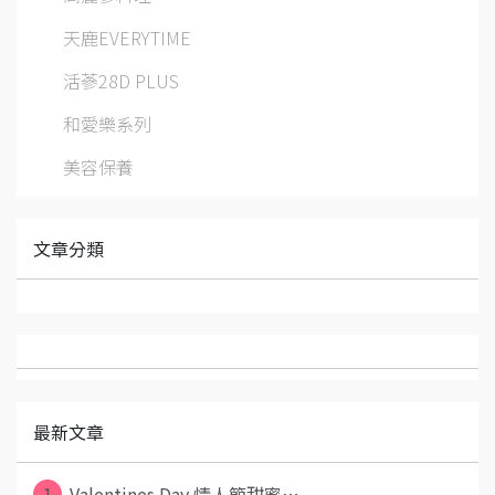
天鹿EVERYTIME
活蔘28D PLUS
和愛樂系列
美容保養
文章分類
最新文章
1
Valentines Day 情人節甜蜜⋯