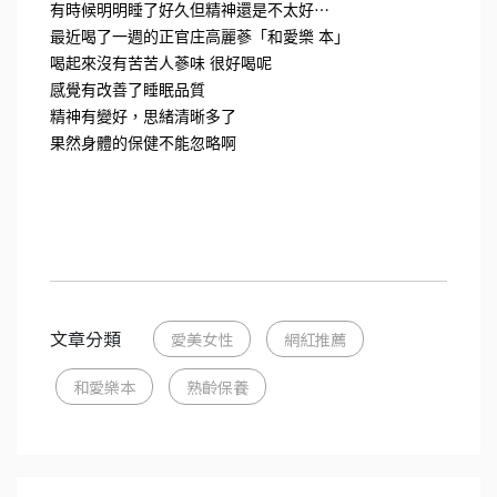
有時候明明睡了好久但精神還是不太好⋯
最近喝了一週的正官庄高麗蔘「和愛樂 本」
喝起來沒有苦苦人蔘味 很好喝呢
感覺有改善了睡眠品質
精神有變好，思緒清晰多了
果然身體的保健不能忽略啊
文章分類
愛美女性
網紅推薦
和愛樂本
熟齡保養