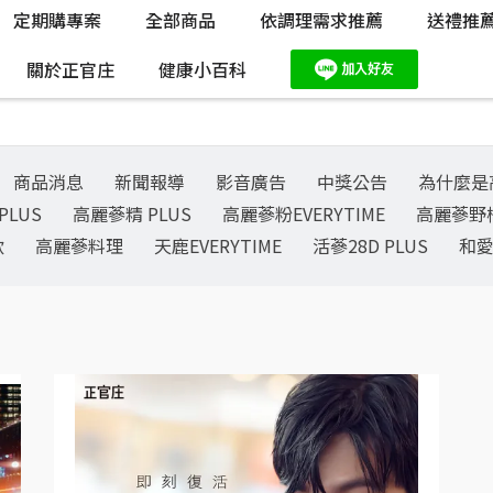
定期購專案
全部商品
依調理需求推薦
送禮推
關於正官庄
健康小百科
商品消息
新聞報導
影音廣告
中獎公告
為什麼是
PLUS
高麗蔘精 PLUS
高麗蔘粉EVERYTIME
高麗蔘野
飲
高麗蔘料理
天鹿EVERYTIME
活蔘28D PLUS
和