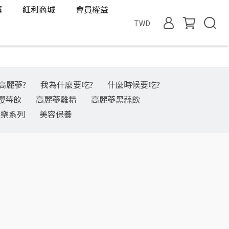
薦
紅利商城
會員權益
TWD
高麗蔘?
我為什麼要吃?
什麼時候要吃?
櫻莓飲
高麗蔘雞精
高麗蔘黑蒜飲
愛樂系列
美容保養