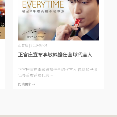
正官庄 | 2019-07-04
正官庄宣布李敏鎬擔任全球代言人
正官庄宣布李敏鎬擔任全球代言人 長腿歐巴退
伍後首度跨國代言⋯
閱讀更多 ->