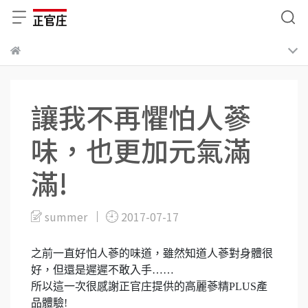
讓我不再懼怕人蔘
味，也更加元氣滿
滿!
summer
2017-07-17
之前一直好怕人蔘的味道，雖然知道人蔘對身體很
好，但還是遲遲不敢入手……
所以這一次很感謝正官庄提供的高麗蔘精PLUS產
品體驗!