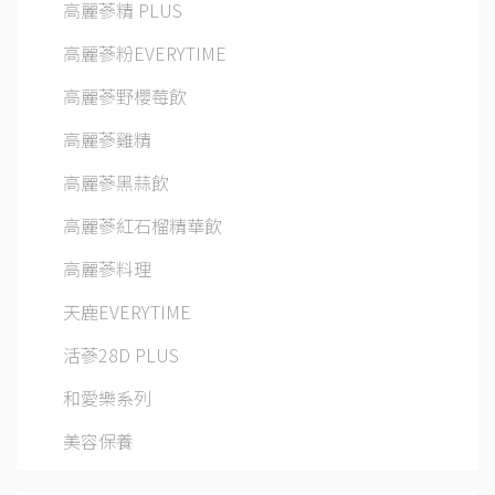
高麗蔘精 PLUS
高麗蔘粉EVERYTIME
高麗蔘野櫻莓飲
高麗蔘雞精
高麗蔘黑蒜飲
高麗蔘紅石榴精華飲
高麗蔘料理
天鹿EVERYTIME
活蔘28D PLUS
和愛樂系列
美容保養