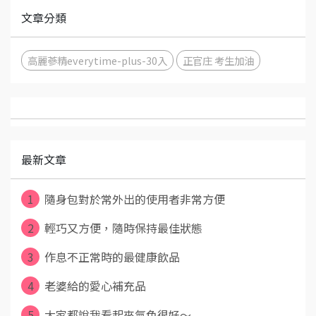
文章分類
高麗蔘精everytime-plus-30入
正官庄 考生加油
最新文章
1
隨身包對於常外出的使用者非常方便
2
輕巧又方便，隨時保持最佳狀態
3
作息不正常時的最健康飲品
4
老婆給的愛心補充品
5
大家都說我看起來氣色很好～