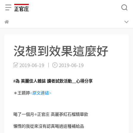
沒想到效果這麼好
2019-06-19
2019-06-19
#為 美麗佳人雜誌 讀者試飲活動＿心得分享
＊王嬿婷
<原文連結>
喝了一個月
⭐️
正官庄
高麗蔘紅石榴精華飲
懶惰的我從來沒有認真喝過這種補給品