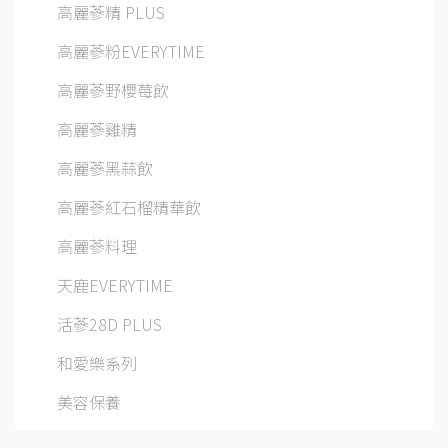
高麗蔘精 PLUS
高麗蔘粉EVERYTIME
高麗蔘野櫻莓飲
高麗蔘雞精
高麗蔘黑蒜飲
高麗蔘紅石榴精華飲
高麗蔘料理
天鹿EVERYTIME
活蔘28D PLUS
和愛樂系列
美容保養