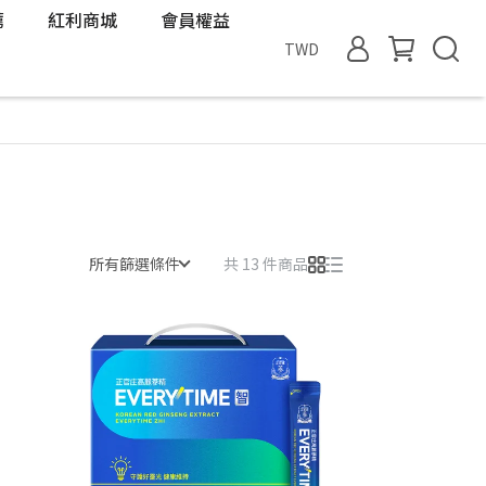
薦
紅利商城
會員權益
TWD
所有篩選條件
共 13 件商品