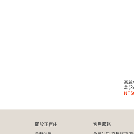
高麗蔘
盒(效
NT$
關於正官庄
客戶服務
最新消息
會員註冊/交易條款/隱