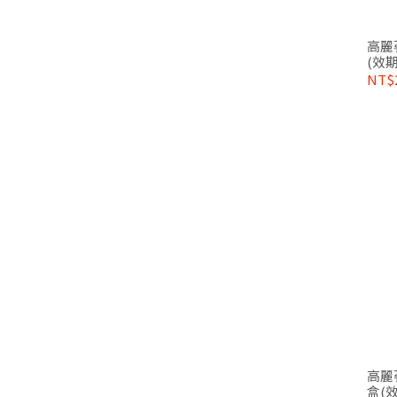
高麗蔘
(效期:
NT$
高麗蔘
盒(效