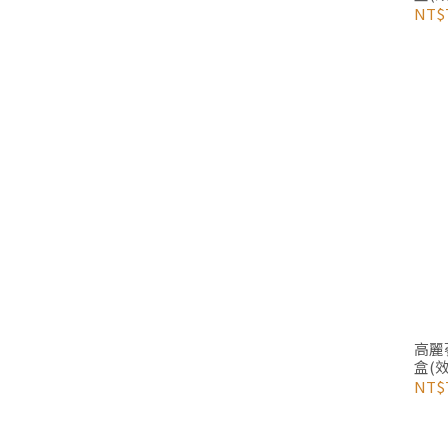
NT$
高麗蔘
盒(效
NT$