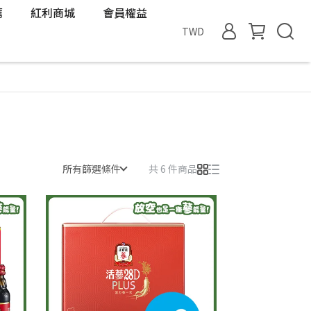
薦
紅利商城
會員權益
TWD
所有篩選條件
共 6 件商品