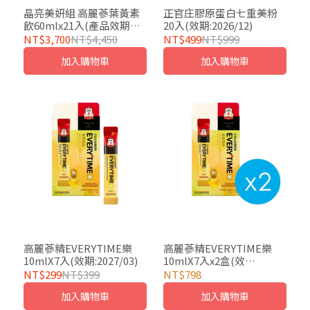
晶亮美妍組 高麗蔘葉黃素
正官庄膠原蛋白七重美粉
飲60mlx21入(產品效期至
20入(效期:2026/12)
2028/06)+高麗蔘野櫻莓飲
NT$3,700
NT$4,450
NT$499
NT$999
30入(效期:2026/12/19)
加入購物車
加入購物車
高麗蔘精EVERYTIME樂
高麗蔘精EVERYTIME樂
10mlX7入(效期:2027/03)
10mlX7入x2盒(效
期:2027/03)
NT$299
NT$399
NT$798
加入購物車
加入購物車