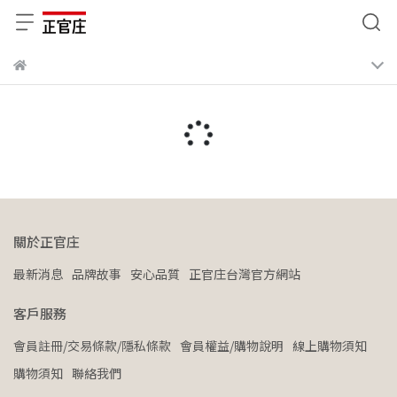
關於正官庄
最新消息
品牌故事
安心品質
正官庄台灣官方網站
客戶服務
會員註冊/交易條款/隱私條款
會員權益/購物說明
線上購物須知
購物須知
聯絡我們