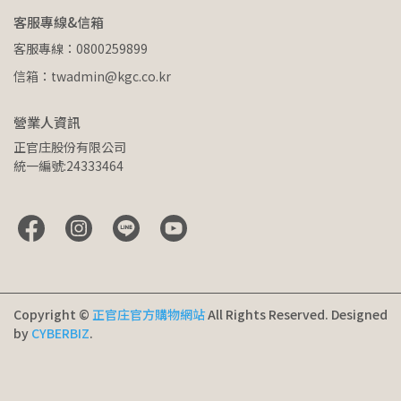
客服專線&信箱
客服專線：0800259899
信箱：twadmin@kgc.co.kr
營業人資訊
正官庄股份有限公司
統一編號:24333464
Copyright ©
正官庄官方購物網站
All Rights Reserved.
Designed
by
CYBERBIZ
.