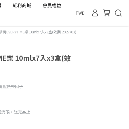
薦
紅利商城
會員權益
TWD
精EVERYTIME樂 10mlx7入x3盒(效期:2027/03)
E樂 10mlx7入x3盒(效
鬆穩壓快樂因子
量有限，送完為止