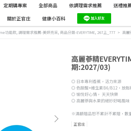
定期購專案
全部商品
依調理需求推薦
送禮推
關於正官庄
健康小百科
time功能款
,
調理需求推薦-美妍亮采
,
商品分類-EVERYTIME
,
267上_777
高麗蔘
高麗蔘精EVERYTIM
期:2027/03)
◎ 日本專利香蕉，活力來源
◎ 色胺酸+維生素B6/B12，放
◎ 愉悅好心情， 天天快樂
◎ 高麗蔘與水果的絕妙好喝風味
※滿額贈品恕不累計不累贈，數
正官庄