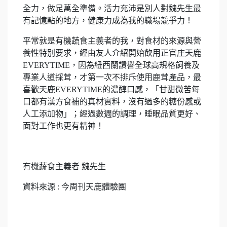
全力，做足萬全準備。活力充沛是別人對魏先生最
有記憶點的地方，健康力成為我的職場競爭力！
平常就是有機蔬食主義者的我，對食材的來源與營
養性特別要求，經由友人介紹開始飲用正官庄天鹿
EVERYTIME，因為紐西蘭讚譽全球高規格飼養及
專業人道採茸，才第一次不排斥使用鹿茸產品，最
喜歡天鹿EVERYTIME的濃醇口感，「甘甜微苦每
口都有漢方食補的真材實料，沒有過多的糖份感或
人工添加物」；經過數週的調理，睡眠品質更好、
面對工作也更有精神！
有機蔬食主義者 魏先生
資料來源 : 今周刊天鹿體驗團