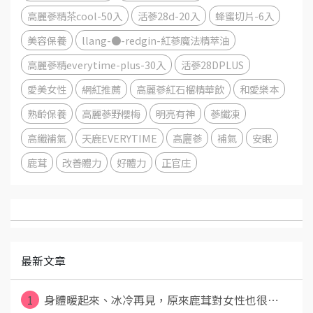
高麗蔘精茶cool-50入
活蔘28d-20入
蜂蜜切片-6入
美容保養
llang-●-redgin-紅蔘魔法精萃油
高麗蔘精everytime-plus-30入
活蔘28DPLUS
愛美女性
網紅推薦
高麗蔘紅石榴精華飲
和愛樂本
熟齡保養
高麗蔘野櫻梅
明亮有神
蔘纖凍
高纖補氣
天鹿EVERYTIME
高廲蔘
補氣
安眠
鹿茸
改善體力
好體力
正官庄
最新文章
1
身體暖起來、冰冷再見，原來鹿茸對女性也很⋯