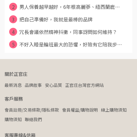
2
男人保養越早越好，6年根高麗蔘、紐西蘭鹿⋯
3
把自己準備好，我就是最棒的品牌
4
冗長會議依然精神抖擻，同事訝問如何維持？
5
不好入睡是輪班最大的恐懼，好險有它陪我步⋯
關於正官庄
最新消息
品牌故事
安心品質
正官庄台灣官方網站
客戶服務
會員註冊/交易條款/隱私條款
會員權益/購物說明
線上購物須知
購物須知
聯絡我們
客服專線&信箱