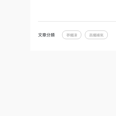
文章分類
蔘纖凍
高纖補氣