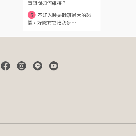
事訝問如何維持？
5
不好入睡是輪班最大的恐
懼，好險有它陪我步⋯