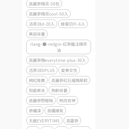
高麗蔘精茶-50包
高麗蔘精茶cool-50入
活蔘28d-20入
蜂蜜切片-6入
美容保養
llang-●-redgin-紅蔘魔法精萃
油
高麗蔘精everytime-plus-30入
活蔘28DPLUS
愛美女性
網紅推薦
高麗蔘紅石榴精華飲
和愛樂本
熟齡保養
高麗蔘野櫻梅
明亮有神
蔘纖凍
高纖補氣
天鹿EVERYTIME
高廲蔘