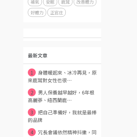
補氣
安眠
鹿茸
改善體力
好體力
正官庄
最新文章
1
身體暖起來、冰冷再見，原
來鹿茸對女性也很⋯
2
男人保養越早越好，6年根
高麗蔘、紐西蘭鹿⋯
3
把自己準備好，我就是最棒
的品牌
4
冗長會議依然精神抖擻，同