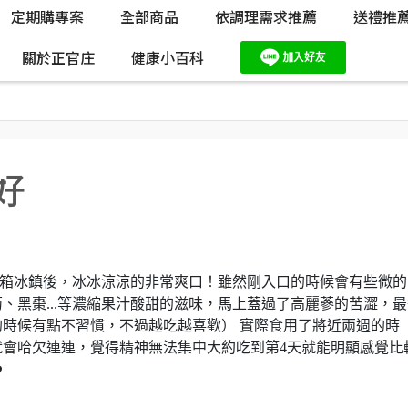
定期購專案
全部商品
依調理需求推薦
送禮推
關於正官庄
健康小百科
好
冰箱冰鎮後，冰冰涼涼的非常爽口！雖然剛入口的時候會有些微的
、黑棗...等濃縮果汁酸甜的滋味，馬上蓋過了高麗蔘的苦澀，最
時候有點不習慣，不過越吃越喜歡） 實際食用了將近兩週的時
會哈欠連連，覺得精神無法集中大約吃到第4天就能明顯感覺比
️