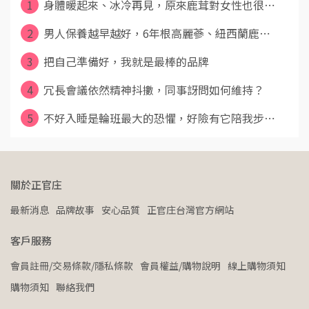
1
身體暖起來、冰冷再見，原來鹿茸對女性也很⋯
2
男人保養越早越好，6年根高麗蔘、紐西蘭鹿⋯
3
把自己準備好，我就是最棒的品牌
4
冗長會議依然精神抖擻，同事訝問如何維持？
5
不好入睡是輪班最大的恐懼，好險有它陪我步⋯
關於正官庄
最新消息
品牌故事
安心品質
正官庄台灣官方網站
客戶服務
會員註冊/交易條款/隱私條款
會員權益/購物說明
線上購物須知
購物須知
聯絡我們