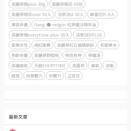
高麗蔘精plus-30g
高麗蔘精茶-50包
高麗蔘精茶cool-50入
活蔘28d-20入
蜂蜜切片-6入
美容保養
llang-●-redgin-紅蔘魔法精萃油
高麗蔘精everytime-plus-30入
活蔘28DPLUS
愛美女性
網紅推薦
高麗蔘紅石榴精華飲
和愛樂本
熟齡保養
高麗蔘野櫻梅
明亮有神
蔘纖凍
高纖補氣
天鹿EVERYTIME
高廲蔘
補氣
安眠
鹿茸
改善體力
好體力
正官庄
最新文章